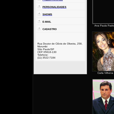
PERSONALIDADES
SHOWS
E-MAIL
Ana Paula Padr
CADASTRO
Rua Doutor de Clóvis de Oliveira, 258,
Morumbi
São Paulo/SP
CEP 05616-130
Telefone:
(11) 3522-7184
Carla Vilhena