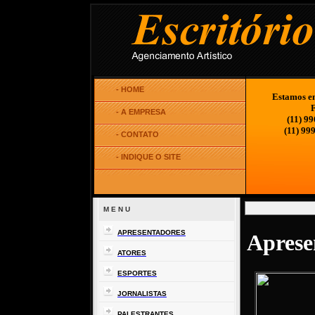
Estamos em
F
(11) 9
(11) 99
M E N U
APRESENTADORES
Aprese
ATORES
ESPORTES
JORNALISTAS
PALESTRANTES